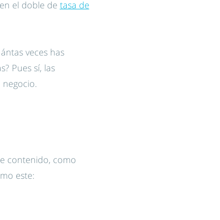
nen el doble de
tasa de
uántas veces has
? Pues sí, las
 negocio.
de contenido, como
omo este: