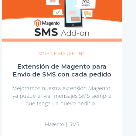
de
Magento
para
Envio
de
SMS
con
cada
MOBILE MARKETING
pedido
Extensión de Magento para
Envio de SMS con cada pedido
Mejoramos nuestra extensión Magento.
ya puede enviar mensajes SMS siempre
que tenga un nuevo pedido...
Magento
SMS