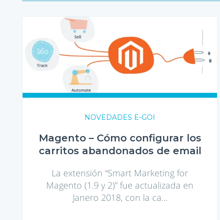
Magento
–
Cómo
configurar
los
carritos
abandonados
de
email
NOVEDADES E-GOI
Magento – Cómo configurar los
carritos abandonados de email
La extensión “Smart Marketing for
Magento (1.9 y 2)” fue actualizada en
Janero 2018, con la ca...