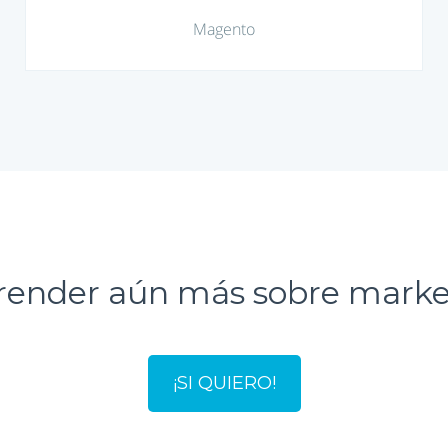
Magento
render aún más sobre market
¡SI QUIERO!