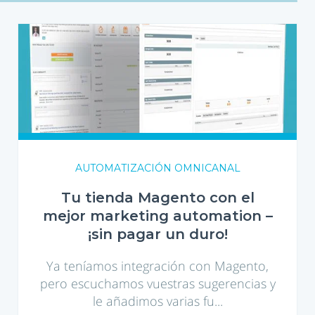
Tu
tienda
Magento
con
el
mejor
marketing
automation
–
AUTOMATIZACIÓN OMNICANAL
¡sin
pagar
Tu tienda Magento con el
un
mejor marketing automation –
duro!
¡sin pagar un duro!
Ya teníamos integración con Magento,
pero escuchamos vuestras sugerencias y
le añadimos varias fu...