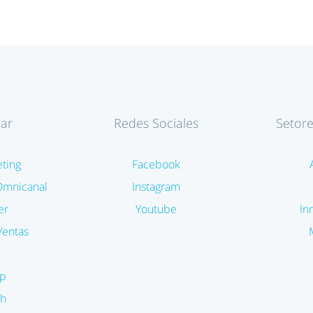
ar
Redes Sociales
Setor
ting
Facebook
Omnicanal
Instagram
er
Youtube
In
entas
p
h