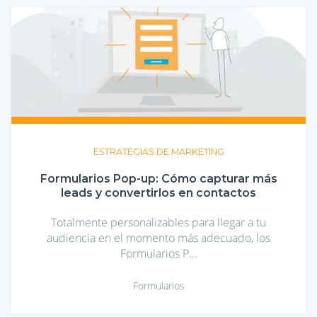
Formularios
Pop-
up:
Cómo
capturar
más
leads
y
convertirlos
en
contactos
ESTRATEGIAS DE MARKETING
Formularios Pop-up: Cómo capturar más
leads y convertirlos en contactos
Totalmente personalizables para llegar a tu
audiencia en el momento más adecuado, los
Formularios P...
Formularios