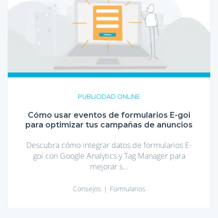
Cómo
usar
eventos
de
formularios
E-
goi
para
optimizar
tus
campañas
PUBLICIDAD ONLINE
de
anuncios
Cómo usar eventos de formularios E-goi
para optimizar tus campañas de anuncios
Descubra cómo integrar datos de formularios E-
goi con Google Analytics y Tag Manager para
mejorar s...
Consejos
Formularios