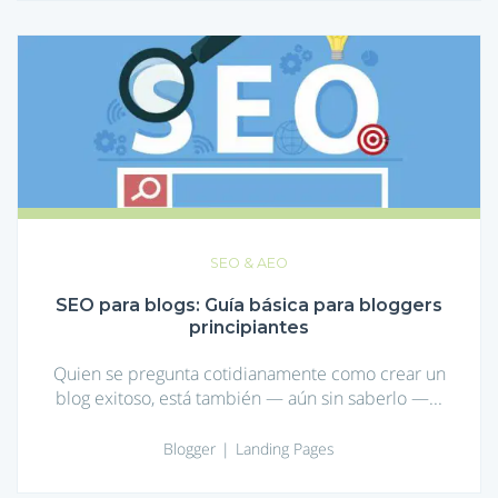
SEO
para
blogs:
Guía
básica
para
bloggers
principiantes
SEO & AEO
SEO para blogs: Guía básica para bloggers
principiantes
Quien se pregunta cotidianamente como crear un
blog exitoso, está también — aún sin saberlo —...
Blogger
Landing Pages