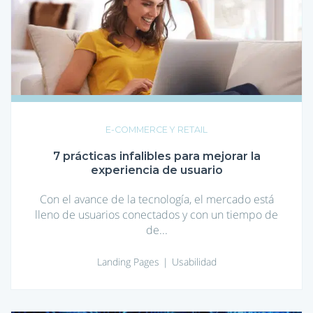
prácticas
infalibles
para
mejorar
la
experiencia
de
usuario
E-COMMERCE Y RETAIL
7 prácticas infalibles para mejorar la
experiencia de usuario
Con el avance de la tecnología, el mercado está
lleno de usuarios conectados y con un tiempo de
de...
Landing Pages
Usabilidad