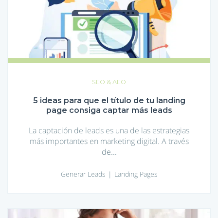
para
que
el
título
de
tu
landing
page
consiga
SEO & AEO
captar
más
5 ideas para que el título de tu landing
leads
page consiga captar más leads
La captación de leads es una de las estrategias
más importantes en marketing digital. A través
de...
Generar Leads
Landing Pages
7