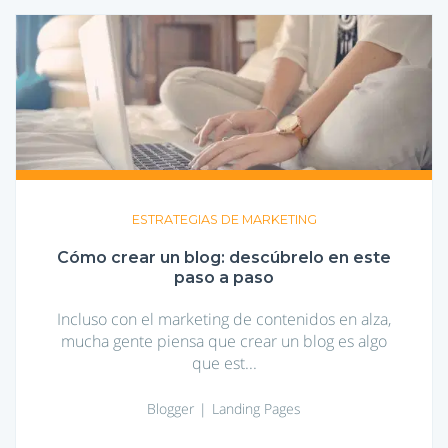
Cómo
crear
un
blog:
descúbrelo
en
este
paso
a
paso
ESTRATEGIAS DE MARKETING
Cómo crear un blog: descúbrelo en este
paso a paso
Incluso con el marketing de contenidos en alza,
mucha gente piensa que crear un blog es algo
que est...
Blogger
Landing Pages