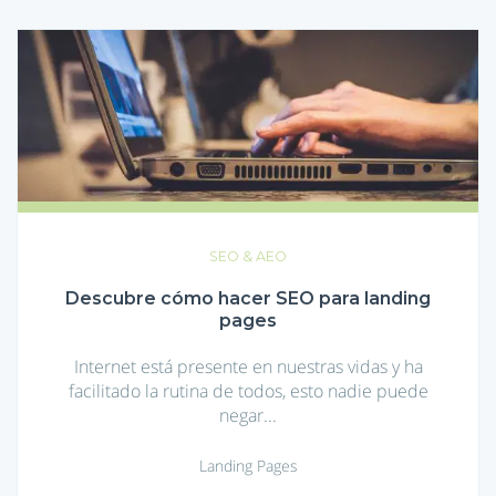
Descubre
cómo
hacer
SEO
para
landing
pages
SEO & AEO
Descubre cómo hacer SEO para landing
pages
Internet está presente en nuestras vidas y ha
facilitado la rutina de todos, esto nadie puede
negar...
Landing Pages