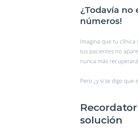
¿Todavía no 
números!
Imagina que tu clínica 
tus pacientes no aparec
nunca más recuperarás.
Pero ¿y si te digo que 
Recordatori
solución