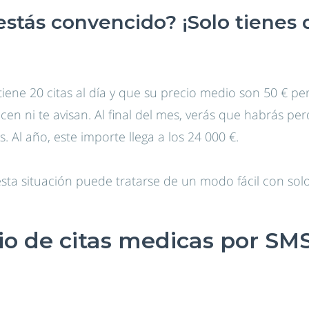
estás convencido? ¡Solo tienes
tiene 20 citas al día y que su precio medio son 50 € per
en ni te avisan. Al final del mes, verás que habrás pe
 Al año, este importe llega a los 24 000 €.
esta situación puede tratarse de un modo fácil con solo
o de citas medicas por SMS