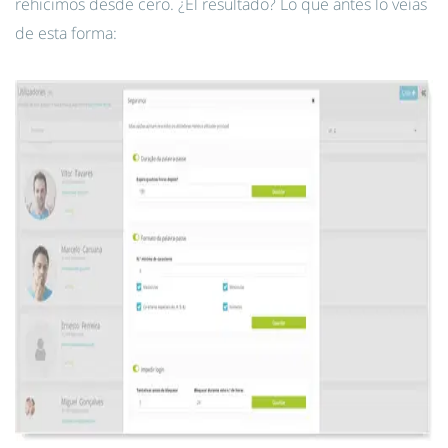
rehicimos desde cero. ¿El resultado? Lo que antes lo veías
de esta forma: