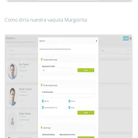
Como diría nuestra vaquita Margoirita: