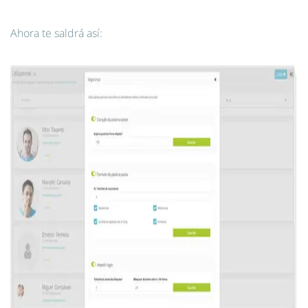
Ahora te saldrá así: