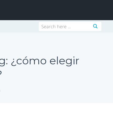
g: ¿cómo elegir
?
s