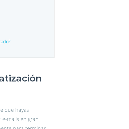
cado?
tización
ble que hayas
r e-mails en gran
mente para terminar