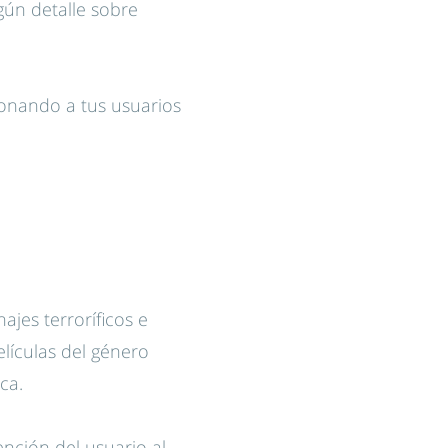
gún detalle sobre
ionando a tus usuarios
jes terroríficos e
lículas del género
ca.
nción del usuario al