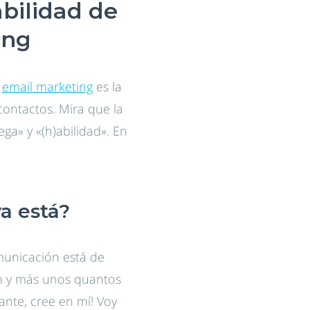
abilidad de
ing
e
email marketing
es la
contactos. Mira que la
a» y «(h)abilidad». En
ya está?
omunicación está de
ón y más unos quantos
tante, cree en mí! Voy