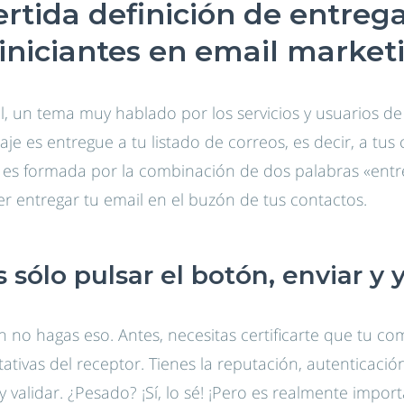
rtida definición de entreg
iniciantes en email market
l, un tema muy hablado por los servicios y usuarios d
 es entregue a tu listado de correos, es decir, a tus 
 es formada por la combinación de dos palabras «entreg
er entregar tu email en el buzón de tus contactos.
sólo pulsar el botón, enviar y 
ún no hagas eso. Antes, necesitas certificarte que tu c
ativas del receptor. Tienes la reputación, autenticaci
y validar. ¿Pesado? ¡Sí, lo sé! ¡Pero es realmente impor