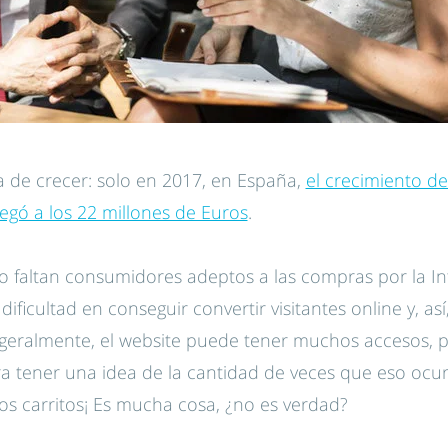
 de crecer: solo en 2017, en España,
el crecimiento de
legó a los 22 millones de Euros
.
o faltan consumidores adeptos a las compras por la In
dificultad en conseguir convertir visitantes online y, as
geralmente, el website puede tener muchos accesos, p
a tener una idea de la cantidad de veces que eso ocur
s carritos¡ Es mucha cosa, ¿no es verdad?