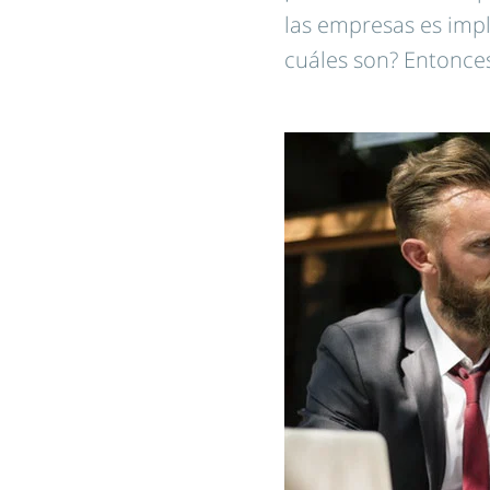
las empresas es impl
cuáles son? Entonces