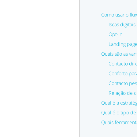
Como usar o flu
Iscas digitais
Opt-in
Landing pag
Quais são as van
Contacto dir
Conforto para
Contacto pes
Relação de c
Qual é a estraté
Qual é o tipo d
Quais ferrament