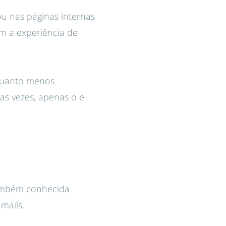
ou nas páginas internas
em a experiência de
 Quanto menos
tas vezes, apenas o e-
também conhecida
mails.