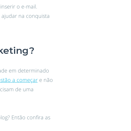
nserir o e-mail.
a ajudar na conquista
keting?
dade em determinado
estão a começar
e não
recisam de uma
log? Então confira as