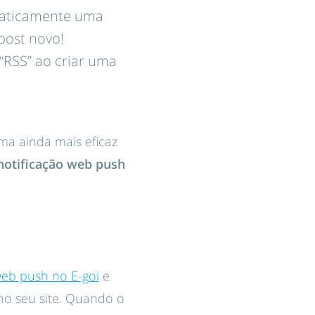
omaticamente uma
post novo!
 “RSS” ao criar uma
ma ainda mais eficaz
otificação web push
eb push no E-goi
e
no seu site. Quando o