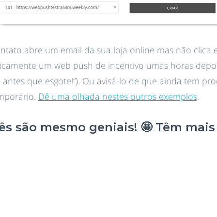
ntato abre um email da sua loja online mas não clic
camente um web push de incentivo umas horas depoi
antes que esgote!”). Ou avisá-lo de que ainda tem pr
mporário.
Dê uma olhada nestes outros exemplos
.
cês são mesmo geniais! 🤩 Têm mais