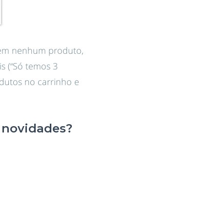
a em nenhum produto,
s (“Só temos 3
odutos no carrinho e
 novidades?