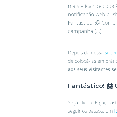
mais eficaz de colo
notificação web push
Fantástico! 🤗 Como s
campanha […]
Depois da nossa
super
de colocá-las em práti
aos seus visitantes s
Fantástico! 🤗
Se já cliente E-goi, ba
seguir os passos. Um
R