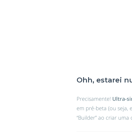
Ohh, estarei n
Precisamente!
Ultra-s
em pré-beta (ou seja, e
“Builder” ao criar um