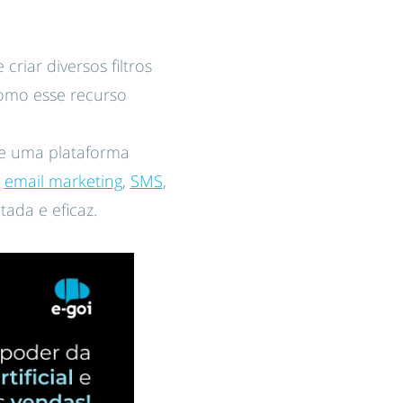
riar diversos filtros
omo esse recurso
e uma plataforma
o
email marketing
,
SMS
,
ada e eficaz.