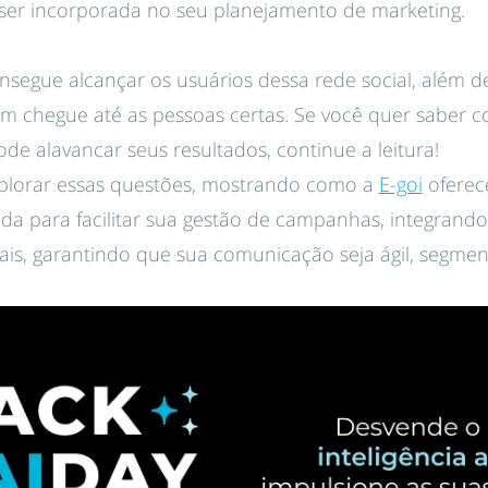
ser incorporada no seu planejamento de marketing.
segue alcançar os usuários dessa rede social, além de c
 chegue até as pessoas certas. Se você quer saber c
de alavancar seus resultados, continue a leitura!
xplorar essas questões, mostrando como a
E-goi
oferec
da para facilitar sua gestão de campanhas, integrand
ais, garantindo que sua comunicação seja ágil, segment