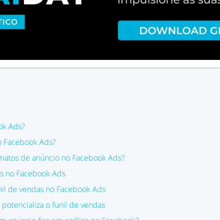
ok Ads?
o Facebook Ads?
rmatos de anúncio no Facebook Ads?
as no Facebook Ads
nil de vendas no Facebook Ads
potencializa o funil de vendas