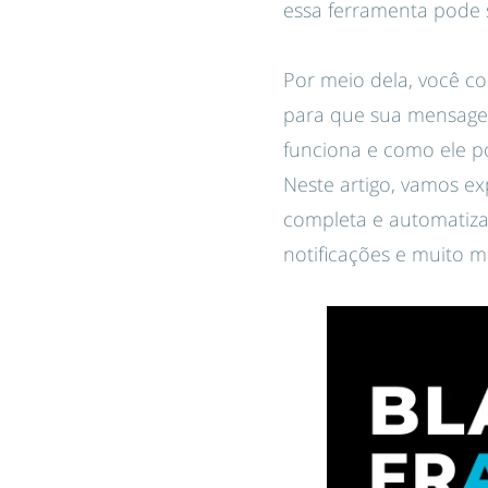
essa ferramenta pode 
Por meio dela, você con
para que sua mensagem
funciona e como ele po
Neste artigo, vamos e
completa e automatiza
notificações e muito m