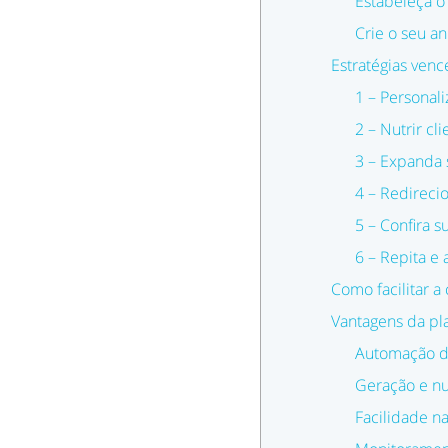
Estabeleça o
Crie o seu a
Estratégias ven
1 – Personal
2 – Nutrir c
3 – Expanda
4 – Redireci
5 – Confira 
6 – Repita e 
Como facilitar 
Vantagens da pl
Automação de
Geração e nu
Facilidade n