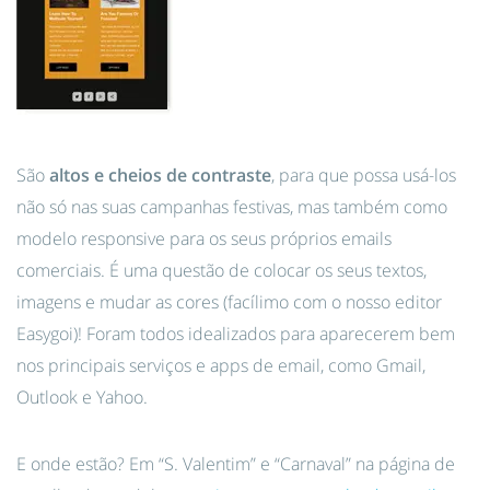
São
altos e cheios de contraste
, para que possa usá-los
não só nas suas campanhas festivas, mas também como
modelo responsive para os seus próprios emails
comerciais. É uma questão de colocar os seus textos,
imagens e mudar as cores (facílimo com o nosso editor
Easygoi)! Foram todos idealizados para aparecerem bem
nos principais serviços e apps de email, como Gmail,
Outlook e Yahoo.
E onde estão? Em “S. Valentim” e “Carnaval” na página de