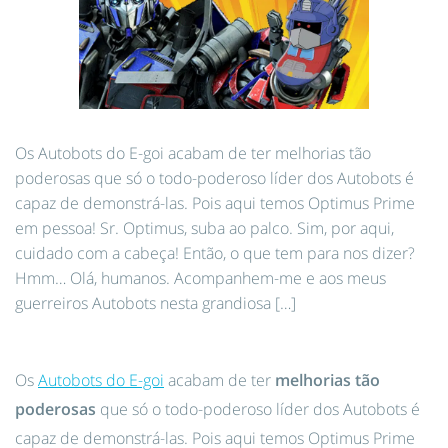
Os Autobots do E-goi acabam de ter melhorias tão
poderosas que só o todo-poderoso líder dos Autobots é
capaz de demonstrá-las. Pois aqui temos Optimus Prime
em pessoa! Sr. Optimus, suba ao palco. Sim, por aqui,
cuidado com a cabeça! Então, o que tem para nos dizer?
Hmm… Olá, humanos. Acompanhem-me e aos meus
guerreiros Autobots nesta grandiosa […]
Os
Autobots do E-goi
acabam de ter
melhorias tão
poderosas
que só o todo-poderoso líder dos Autobots é
capaz de demonstrá-las. Pois aqui temos Optimus Prime