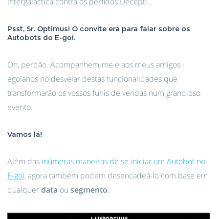
intergaláctica contra os pérfidos Decepti…
Psst, Sr. Optimus! O convite era para falar sobre os
Autobots do E-goi.
Oh, perdão. Acompanhem-me e aos meus amigos
egoianos no desvelar destas funcionalidades que
transformarão os vossos funis de vendas num grandioso
evento.
Vamos lá!
Além das
inúmeras maneiras de se iniciar um Autobot no
E-goi
, agora também podem desencadeá-lo com base em
qualquer
data
ou
segmento
.