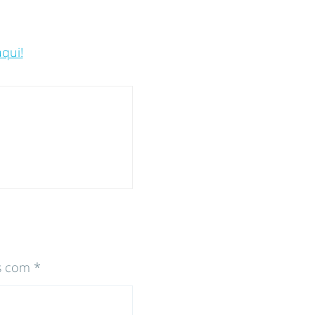
aqui!
s com
*