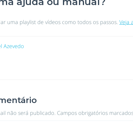
uma ajuda ou manual?
ar uma playlist de vídeos como todos os passos.
Veja 
l Azevedo
mentário
il não será publicado.
Campos obrigatórios marcado