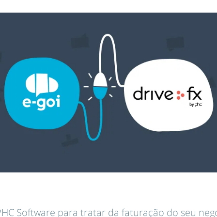
 PHC Software para tratar da faturação do seu neg