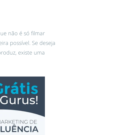
que não é só filmar
ra possível. Se deseja
produz, existe uma