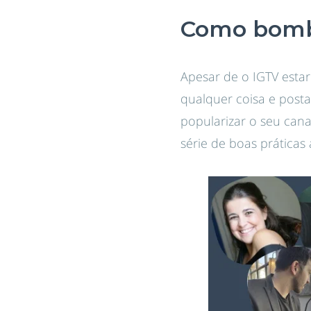
Como bomba
Apesar de o IGTV estar 
qualquer coisa e posta
popularizar o seu can
série de boas práticas 