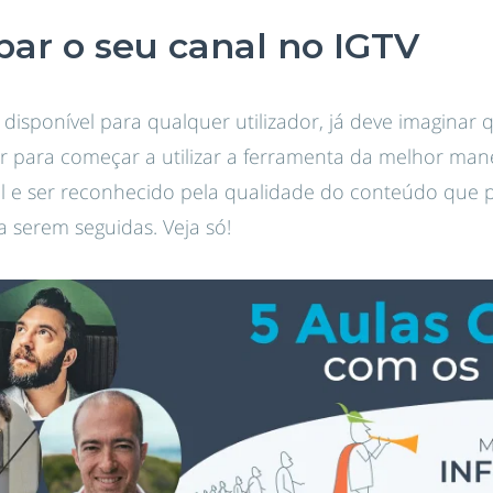
r o seu canal no IGTV
disponível para qualquer utilizador, já deve imaginar 
r para começar a utilizar a ferramenta da melhor manei
al e ser reconhecido pela qualidade do conteúdo que 
a serem seguidas. Veja só!