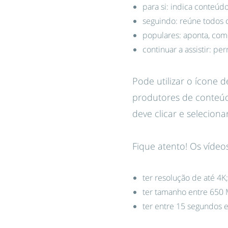
para si: indica conteú
seguindo: reúne todos 
populares: aponta, com
continuar a assistir: p
Pode utilizar o ícone 
produtores de conteúdo
deve clicar e selecion
Fique atento! Os víde
ter resolução de até 4K;
ter tamanho entre 650 
ter entre 15 segundos e