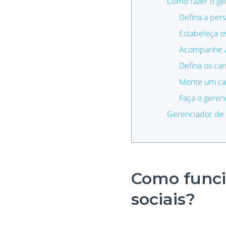
Como fazer o ge
Defina a per
Estabeleça os
Acompanhe a
Defina os can
Monte um cal
Faça o geren
Gerenciador de 
Como funci
sociais?