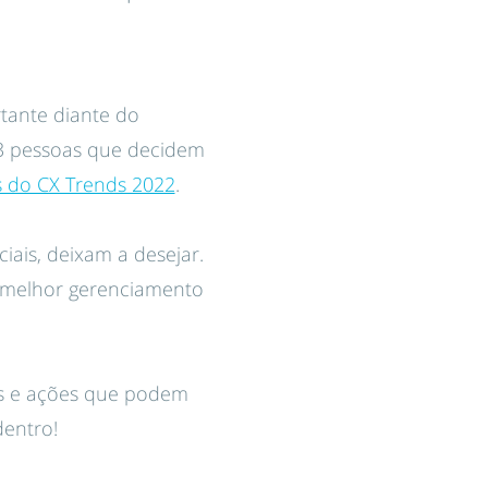
tante diante do
 3 pessoas que decidem
s do CX Trends 2022
.
iais, deixam a desejar.
m melhor gerenciamento
ns e ações que podem
dentro!