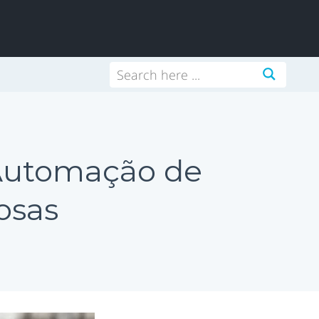
 Automação de
osas