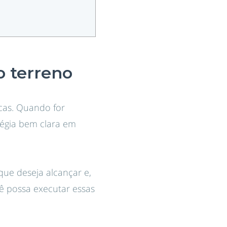
o terreno
icas. Quando for
tégia bem clara em
que deseja alcançar e,
ê possa executar essas