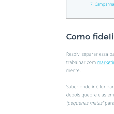
7. Campanhas
Como fideli
Resolvi separar essa p
trabalhar com
marketi
mente.
Saber onde ir é fundam
depois quebre elas em
“pequenas metas”
para