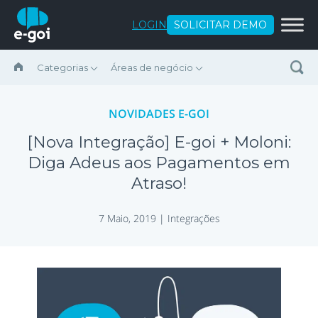
Ir para o conteúdo
LOGIN
SOLICITAR DEMO
Categorias
Áreas de negócio
NOVIDADES E-GOI
[Nova Integração] E-goi + Moloni:
Diga Adeus aos Pagamentos em
Atraso!
7 Maio, 2019 |
Integrações