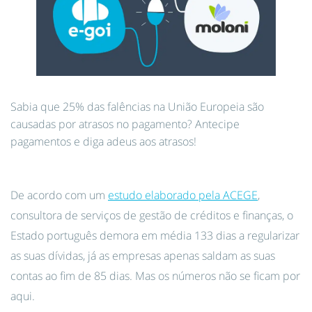
Sabia que 25% das falências na União Europeia são
causadas por atrasos no pagamento? Antecipe
pagamentos e diga adeus aos atrasos!
De acordo com um
estudo elaborado pela ACEGE
,
consultora de serviços de gestão de créditos e finanças, o
Estado português demora em média 133 dias a regularizar
as suas dívidas, já as empresas apenas saldam as suas
contas ao fim de 85 dias. Mas os números não se ficam por
aqui.