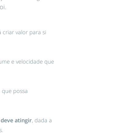
oi.
riar valor para si
olume e velocidade que
o que possa
deve atingir
, dada a
s.