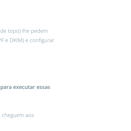
s de topo) lhe pedem
F e DKIM) e configurar
 para executar essas
O cheguem aos