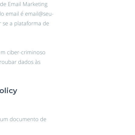
de Email Marketing
 do email é email@seu-
r se a plataforma de
um ciber-criminoso
 roubar dados às
olicy
a, um documento de