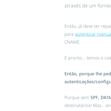
através de um forne
Então, já deve ter rep
para
autenticar manua
CNAME.
E pronto… temos o cal
Então, porque lhe pe
autenticações/config
Porque sem
SPF, DKI
destinatários! Mas… e