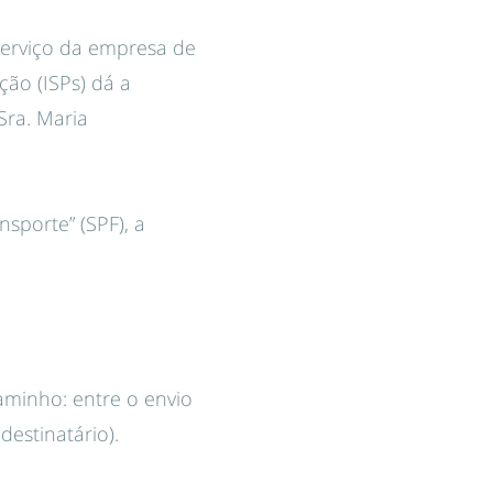
serviço da empresa de
ão (ISPs) dá a
Sra. Maria
nsporte” (SPF), a
aminho: entre o envio
destinatário).