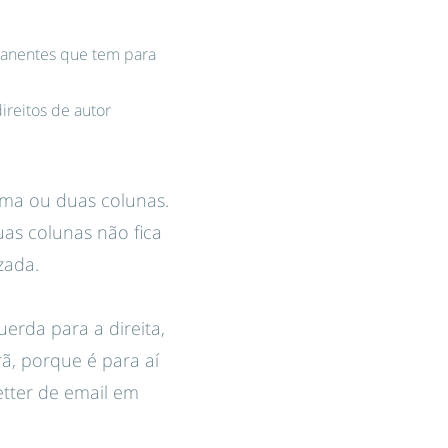
manentes que tem para
reitos de autor
uma ou duas colunas.
uas colunas não fica
zada.
erda para a direita,
ã, porque é para aí
etter de email em